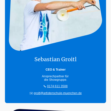
Sebastian Groitl
CEO & Trainer
Ansprechpartner für
die Showgruppe.
📞
0174 611 3508
✉️
groitl@artistenschule-muenchen.de