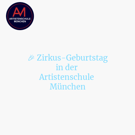
🎉 Zirkus-Geburtstag
in der
Artistenschule
München
Jeden Samstag und Sonntag wird die Artistenschule München zum
Zirkus für dein Geburtstagskind.
Ein aktiver, kreativer Geburtstag mit professioneller Anleitung, klarer
Struktur und ganz viel Spaß.
👧🧒 Für wen?