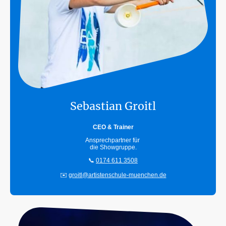
Sebastian Groitl
CEO & Trainer
Ansprechpartner für
die Showgruppe.
📞
0174 611 3508
✉️
groitl@artistenschule-muenchen.de