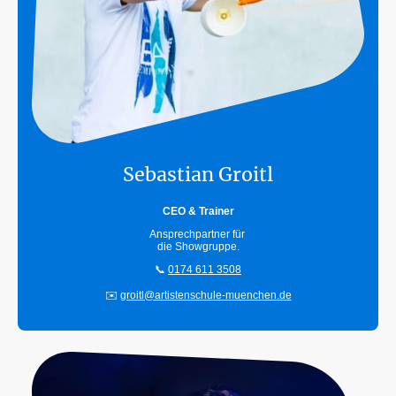
Sebastian Groitl
CEO & Trainer
Ansprechpartner für
die Showgruppe.
📞
0174 611 3508
✉️
groitl@artistenschule-muenchen.de