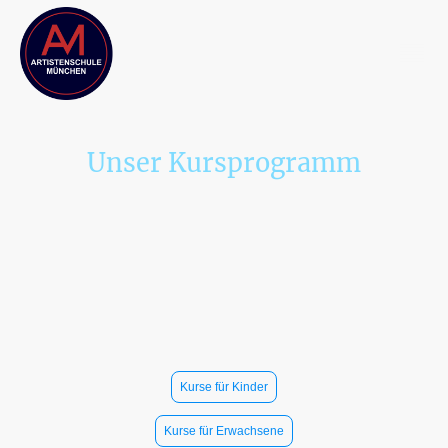
Unser Kursprogramm
Wir bieten an sechs Tagen der Woche ein
vielseitiges Kursprogramm für alle Altersgruppen.
M
ontags bis donnerstags finden täglich Circus
Arts-Kurse für Kids&Teens sowie Acro Yoga ab 16
Jahren statt. Ergänzt wird das Kursprogramm
freitags durch die Showgruppe und samstags mit
der Acro Yoga Community Night. Auswählen um
mehr zu erfahren:
Kurse für Kinder
Kurse für Erwachsene